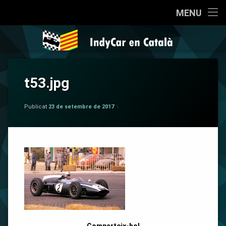
Inici
MENU
Salta
Qui som?
IndyCar en 
al
contingut
Coneixent la IndyCar
t53.jpg
Cròniques
per
IndyCar en Català
La Pregunta
Publicat
23 de setembre de 2017
Opinió
Sèries