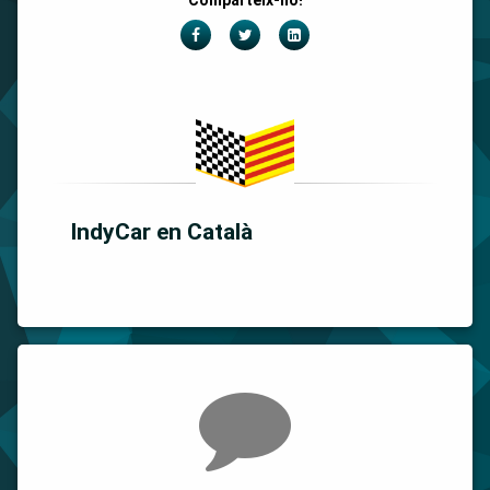
Comparteix-ho!
Facebook
Twitter
LinkedIn
IndyCar en Català
Comments