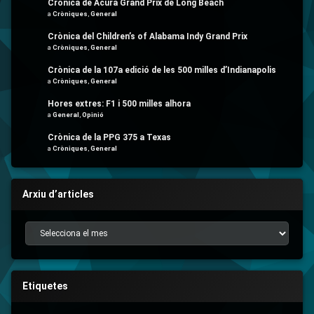
Crònica de Acura Grand Prix de Long Beach
a
Cròniques
,
General
Crònica del Children’s of Alabama Indy Grand Prix
a
Cròniques
,
General
Crònica de la 107a edició de les 500 milles d’Indianapolis
a
Cròniques
,
General
Hores extres: F1 i 500 milles alhora
a
General
,
Opinió
Crònica de la PPG 375 a Texas
a
Cròniques
,
General
Arxiu d’articles
Arxiu d’articles
Etiquetes