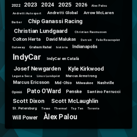
2025
2024
2023
2026
2022
Alex Palou
Andretti Global
Arrow McLaren
Andretti Autosport
Chip Ganassi Racing
Barber
Christian Lundgaard
Christian Rasmussen
Colton Herta
David Malukas
Detroit
Felix Rosenqvist
Indianapolis
Graham Rahal
Gateway
història
IndyCar
IndyCar en Català
Josef Newgarden
Kyle Kirkwood
Marcus Armstrong
Laguna Seca
Linus Lundqvist
Marcus Ericsson
Mid-Ohio
Nashville
Milwaukee
Pato O'Ward
Penske
Santino Ferrucci
Opinió
Scott Dixon
Scott McLaughlin
St. Petersburg
Texas
Thermal
Top Ten
Toronto
Àlex Palou
Will Power