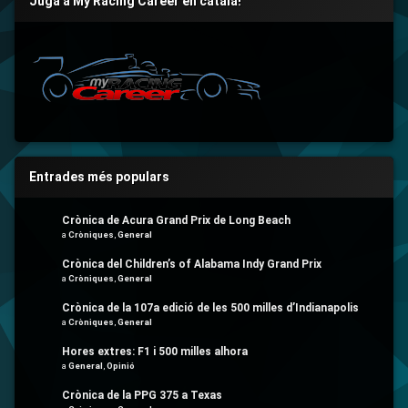
Juga a My Racing Career en català!
Entrades més populars
Crònica de Acura Grand Prix de Long Beach
a
Cròniques
,
General
Crònica del Children’s of Alabama Indy Grand Prix
a
Cròniques
,
General
Crònica de la 107a edició de les 500 milles d’Indianapolis
a
Cròniques
,
General
Hores extres: F1 i 500 milles alhora
a
General
,
Opinió
Crònica de la PPG 375 a Texas