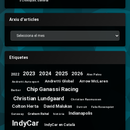
a
Cròniques
,
General
Arxiu d’articles
Arxiu d’articles
Etiquetes
2025
2024
2023
2026
2022
Alex Palou
Andretti Global
Arrow McLaren
Andretti Autosport
Chip Ganassi Racing
Barber
Christian Lundgaard
Christian Rasmussen
Colton Herta
David Malukas
Detroit
Felix Rosenqvist
Indianapolis
Graham Rahal
Gateway
història
IndyCar
IndyCar en Català