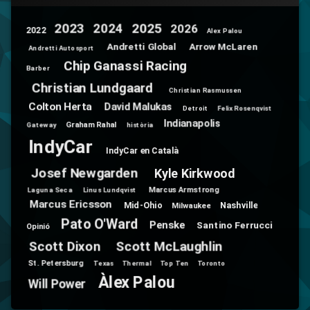
2025
2024
2023
2026
2022
Alex Palou
Andretti Global
Arrow McLaren
Andretti Autosport
Chip Ganassi Racing
Barber
Christian Lundgaard
Christian Rasmussen
Colton Herta
David Malukas
Detroit
Felix Rosenqvist
Indianapolis
Graham Rahal
Gateway
història
IndyCar
IndyCar en Català
Josef Newgarden
Kyle Kirkwood
Marcus Armstrong
Laguna Seca
Linus Lundqvist
Marcus Ericsson
Mid-Ohio
Nashville
Milwaukee
Pato O'Ward
Penske
Santino Ferrucci
Opinió
Scott Dixon
Scott McLaughlin
St. Petersburg
Texas
Thermal
Top Ten
Toronto
Àlex Palou
Will Power