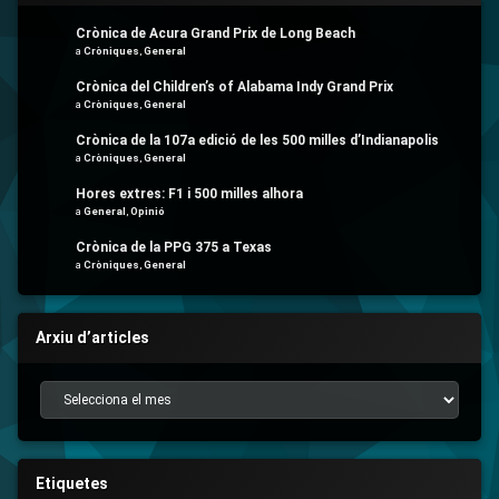
Crònica de Acura Grand Prix de Long Beach
a
Cròniques
,
General
Crònica del Children’s of Alabama Indy Grand Prix
a
Cròniques
,
General
Crònica de la 107a edició de les 500 milles d’Indianapolis
a
Cròniques
,
General
Hores extres: F1 i 500 milles alhora
a
General
,
Opinió
Crònica de la PPG 375 a Texas
a
Cròniques
,
General
Arxiu d’articles
Arxiu d’articles
Etiquetes