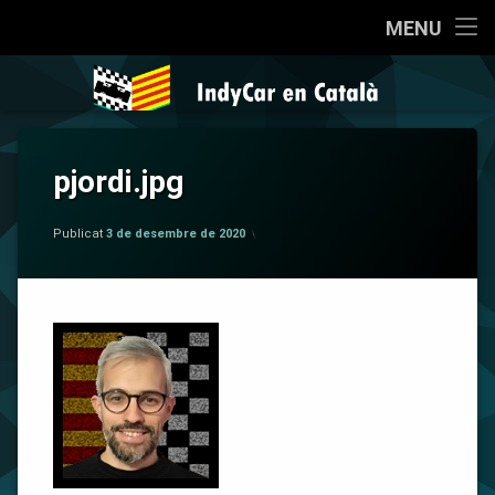
Inici
MENU
Salta
Qui som?
IndyCar en 
al
contingut
Coneixent la IndyCar
pjordi.jpg
Cròniques
per
IndyCar en Català
La Pregunta
Publicat
3 de desembre de 2020
Opinió
Sèries