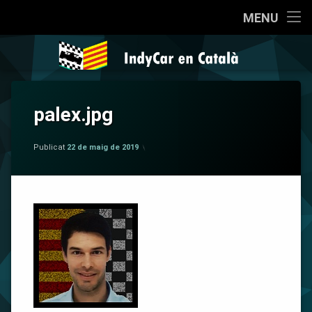
Inici
MENU
Salta
Qui som?
IndyCar en 
al
contingut
Coneixent la IndyCar
palex.jpg
Cròniques
per
IndyCar en Català
La Pregunta
Publicat
22 de maig de 2019
Opinió
Sèries