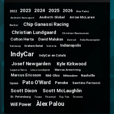
2025
2024
2023
2026
2022
Alex Palou
Andretti Global
Arrow McLaren
Andretti Autosport
Chip Ganassi Racing
Barber
Christian Lundgaard
Christian Rasmussen
Colton Herta
David Malukas
Detroit
Felix Rosenqvist
Indianapolis
Graham Rahal
Gateway
història
IndyCar
IndyCar en Català
Josef Newgarden
Kyle Kirkwood
Marcus Armstrong
Laguna Seca
Linus Lundqvist
Marcus Ericsson
Mid-Ohio
Nashville
Milwaukee
Pato O'Ward
Penske
Santino Ferrucci
Opinió
Scott Dixon
Scott McLaughlin
St. Petersburg
Texas
Thermal
Top Ten
Toronto
Àlex Palou
Will Power