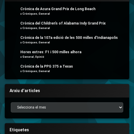
Crònica de Acura Grand Prix de Long Beach
a
Cròniques
,
General
Crònica del Children’s of Alabama Indy Grand Prix
a
Cròniques
,
General
Crònica de la 107a edició de les 500 milles d’Indianapolis
a
Cròniques
,
General
Hores extres: F1 i 500 milles alhora
a
General
,
Opinió
Crònica de la PPG 375 a Texas
a
Cròniques
,
General
Arxiu d’articles
Arxiu d’articles
Etiquetes