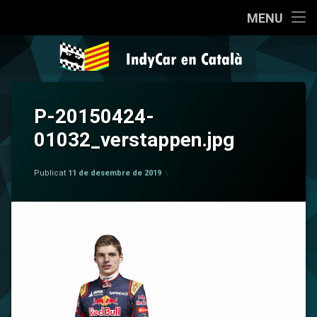
Inici
MENU
Salta
Qui som?
IndyCar en 
al
contingut
Coneixent la IndyCar
P-20150424-
Cròniques
01032_verstappen.jpg
La Pregunta
per
IndyCar en Català
Publicat
11 de desembre de 2019
Opinió
Sèries