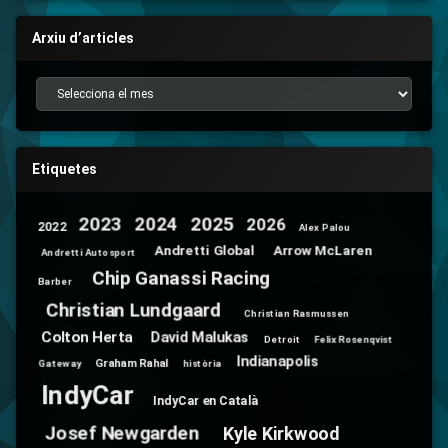
Arxiu d’articles
Arxiu d’articles
Etiquetes
2025
2024
2023
2026
2022
Alex Palou
Andretti Global
Arrow McLaren
Andretti Autosport
Chip Ganassi Racing
Barber
Christian Lundgaard
Christian Rasmussen
Colton Herta
David Malukas
Detroit
Felix Rosenqvist
Indianapolis
Graham Rahal
Gateway
història
IndyCar
IndyCar en Català
Josef Newgarden
Kyle Kirkwood