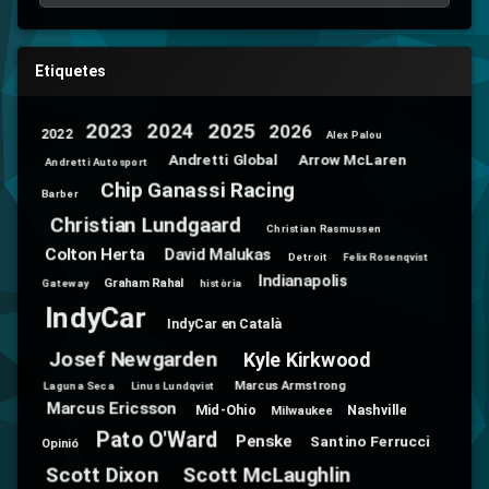
Etiquetes
2025
2024
2023
2026
2022
Alex Palou
Andretti Global
Arrow McLaren
Andretti Autosport
Chip Ganassi Racing
Barber
Christian Lundgaard
Christian Rasmussen
Colton Herta
David Malukas
Detroit
Felix Rosenqvist
Indianapolis
Graham Rahal
Gateway
història
IndyCar
IndyCar en Català
Josef Newgarden
Kyle Kirkwood
Marcus Armstrong
Laguna Seca
Linus Lundqvist
Marcus Ericsson
Mid-Ohio
Nashville
Milwaukee
Pato O'Ward
Penske
Santino Ferrucci
Opinió
Scott Dixon
Scott McLaughlin