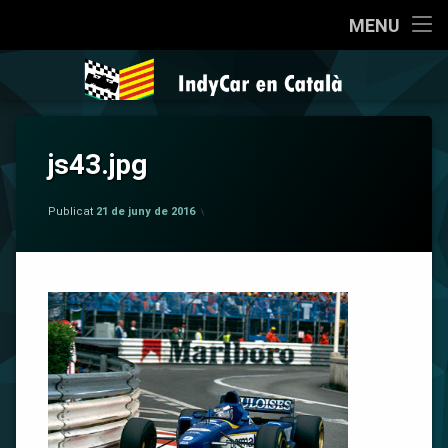
Inici
MENU
Salta
Qui som?
IndyCar en 
al
contingut
Coneixent la IndyCar
js43.jpg
Cròniques
per
IndyCar en Català
La Pregunta
Publicat
21 de juny de 2016
Opinió
Sèries