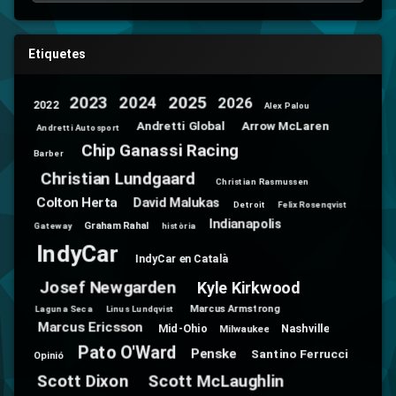
Etiquetes
2025
2024
2023
2026
2022
Alex Palou
Andretti Global
Arrow McLaren
Andretti Autosport
Chip Ganassi Racing
Barber
Christian Lundgaard
Christian Rasmussen
Colton Herta
David Malukas
Detroit
Felix Rosenqvist
Indianapolis
Graham Rahal
Gateway
història
IndyCar
IndyCar en Català
Josef Newgarden
Kyle Kirkwood
Marcus Armstrong
Laguna Seca
Linus Lundqvist
Marcus Ericsson
Mid-Ohio
Nashville
Milwaukee
Pato O'Ward
Penske
Santino Ferrucci
Opinió
Scott Dixon
Scott McLaughlin