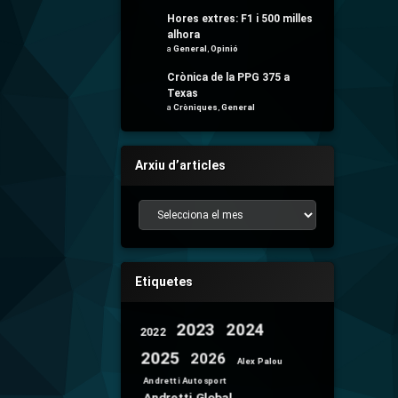
Hores extres: F1 i 500 milles
alhora
a
General
,
Opinió
Crònica de la PPG 375 a
Texas
a
Cròniques
,
General
Arxiu d’articles
Arxiu d’articles
Etiquetes
2024
2023
2022
2025
2026
Alex Palou
Andretti Autosport