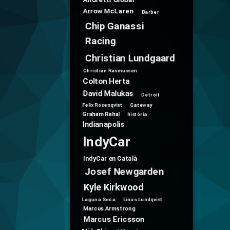
Andretti Global
Arrow McLaren
Barber
Chip Ganassi
Racing
Christian Lundgaard
Christian Rasmussen
Colton Herta
David Malukas
Detroit
Felix Rosenqvist
Gateway
Graham Rahal
història
Indianapolis
IndyCar
IndyCar en Català
Josef Newgarden
Kyle Kirkwood
Laguna Seca
Linus Lundqvist
Marcus Armstrong
Marcus Ericsson