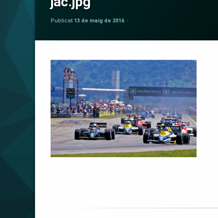
jac.jpg
per
IndyCar en Català
Publicat
13 de maig de 2016