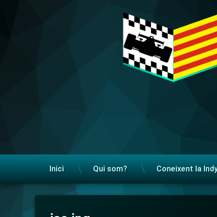
Salta
al
contingut
IndyCar en Català
Inici
Qui som?
Coneixent la Ind