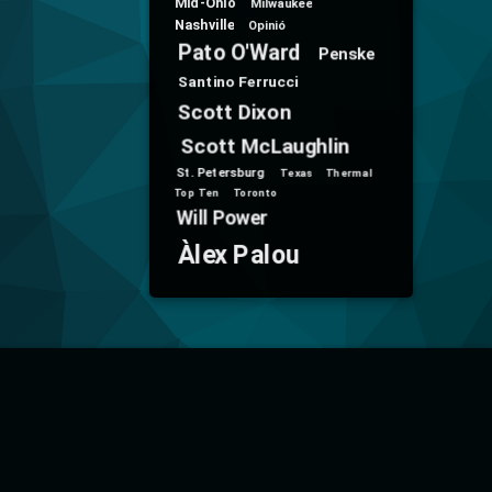
Mid-Ohio
Milwaukee
Nashville
Opinió
Pato O'Ward
Penske
Santino Ferrucci
Scott Dixon
Scott McLaughlin
St. Petersburg
Texas
Thermal
Top Ten
Toronto
Will Power
Àlex Palou