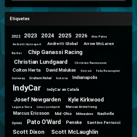
Etiquetes
2025
2024
2023
2026
2022
Alex Palou
Andretti Global
Arrow McLaren
Andretti Autosport
Chip Ganassi Racing
Barber
Christian Lundgaard
Christian Rasmussen
Colton Herta
David Malukas
Detroit
Felix Rosenqvist
Indianapolis
Graham Rahal
Gateway
història
IndyCar
IndyCar en Català
Josef Newgarden
Kyle Kirkwood
Marcus Armstrong
Laguna Seca
Linus Lundqvist
Marcus Ericsson
Mid-Ohio
Nashville
Milwaukee
Pato O'Ward
Penske
Santino Ferrucci
Opinió
Scott Dixon
Scott McLaughlin