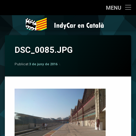
Inici
MENU
Salta
Qui som?
IndyCar en 
al
contingut
Coneixent la IndyCar
DSC_0085.JPG
Cròniques
per
IndyCar en Català
La Pregunta
Publicat
3 de juny de 2016
Opinió
Sèries