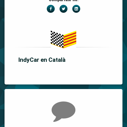
Facebook
Twitter
LinkedIn
IndyCar en Català
Comments