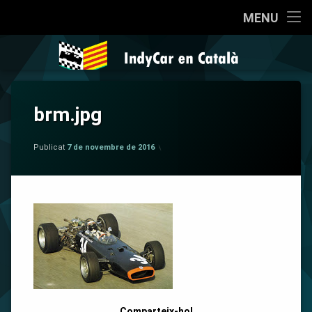
Inici
MENU
Salta
Qui som?
IndyCar en 
al
contingut
Coneixent la IndyCar
brm.jpg
Cròniques
per
IndyCar en Català
La Pregunta
Publicat
7 de novembre de 2016
Opinió
Sèries
Comparteix-ho!