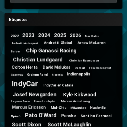
Etiquetes
2025
2024
2023
2026
2022
Alex Palou
Andretti Global
Arrow McLaren
Andretti Autosport
Chip Ganassi Racing
Barber
Christian Lundgaard
Christian Rasmussen
Colton Herta
David Malukas
Detroit
Felix Rosenqvist
Indianapolis
Graham Rahal
Gateway
història
IndyCar
IndyCar en Català
Josef Newgarden
Kyle Kirkwood
Marcus Armstrong
Laguna Seca
Linus Lundqvist
Marcus Ericsson
Mid-Ohio
Nashville
Milwaukee
Pato O'Ward
Penske
Santino Ferrucci
Opinió
Scott Dixon
Scott McLaughlin