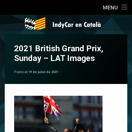
Inici
MENU
Salta
Qui som?
IndyCar en 
al
contingut
Coneixent la IndyCar
2021 British Grand Prix,
Cròniques
Sunday – LAT Images
La Pregunta
per
Salvador Mateu
Publicat
19 de juliol de 2021
Opinió
Sèries