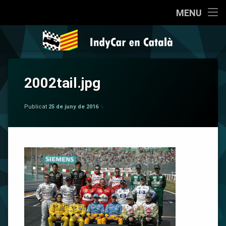
Inici
MENU
Salta
Qui som?
IndyCar en 
al
contingut
Coneixent la IndyCar
2002tail.jpg
Cròniques
per
IndyCar en Català
La Pregunta
Publicat
25 de juny de 2016
Opinió
Sèries