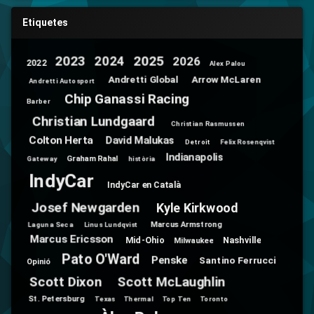
Etiquetes
2025
2024
2023
2026
2022
Alex Palou
Andretti Global
Arrow McLaren
Andretti Autosport
Chip Ganassi Racing
Barber
Christian Lundgaard
Christian Rasmussen
Colton Herta
David Malukas
Detroit
Felix Rosenqvist
Indianapolis
Graham Rahal
Gateway
història
IndyCar
IndyCar en Català
Josef Newgarden
Kyle Kirkwood
Marcus Armstrong
Laguna Seca
Linus Lundqvist
Marcus Ericsson
Mid-Ohio
Nashville
Milwaukee
Pato O'Ward
Penske
Santino Ferrucci
Opinió
Scott Dixon
Scott McLaughlin
St. Petersburg
Texas
Thermal
Top Ten
Toronto